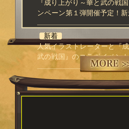
『成り上がり～華と武の戦国』
ンペーン第１弾開催予定！新
幸村登場！
新着
人気イラストレーターと『
武の戦国』のコラボイベント