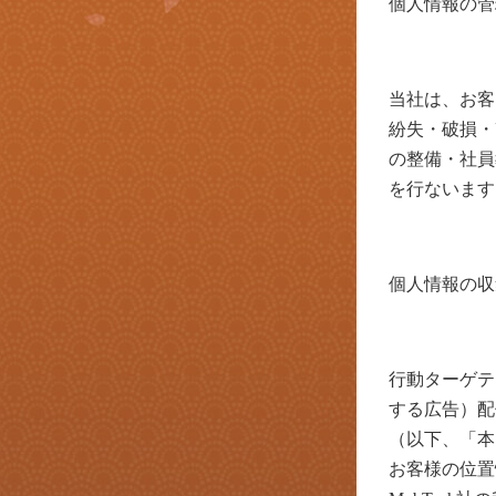
個人情報の管
当社は、お客
紛失
・
破損
・
の整備
・
社員
を行ないます
個人情報の収
行動ターゲテ
する広告）配
（以下、「本
お客様の位置