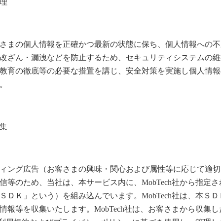
理
さまの個人情報を正確かつ最新の状態に保ち、個人情報への不
改ざん
・
漏洩など
を防止するため、セキュリティシステムの維
教育の徹底等の必要な措置を講じ、安全対策を実施し個人情報
。
集
ィング広告（お客さまの興味・関心および属性等に応じて適切
信等のため、当社は、本サービス内に、MobTech社から指定
ＳＤＫ」という）を組み込んでいます。MobTech社は、本Ｓ
情報等を収集いたします。MobTech社は、お客さまから収集