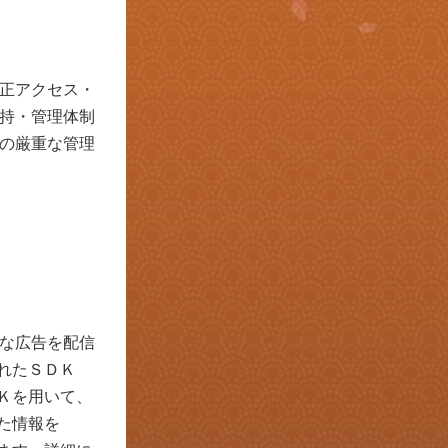
正アクセス
・
持
・
管理体制
の厳重な管理
な広告を配信
されたＳＤＫ
ＤＫを用いて、
した情報を