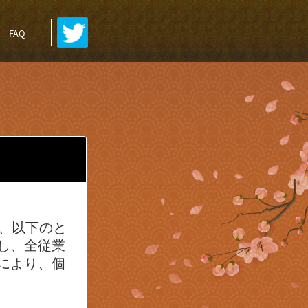
FAQ
、以下のと
し、全従業
により、個